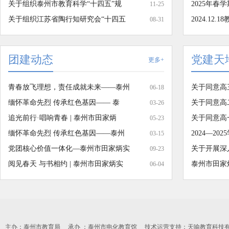
关于组织泰州市教育科学“十四五”规
2025年春
11-25
关于组织江苏省陶行知研究会“十四五
2024.12
08-31
团建动态
党建天
更多+
青春放飞理想，责任成就未来——泰州
关于同意高
06-18
缅怀革命先烈 传承红色基因—— 泰
关于同意高
03-26
追光前行·唱响青春 | 泰州市田家炳
关于同意高
05-23
缅怀革命先烈 传承红色基因——泰州
2024—2
03-15
党团核心价值一体化—泰州市田家炳实
关于开展深
09-23
阅见春天 与书相约 | 泰州市田家炳实
泰州市田家
06-04
主办：泰州市教育局 承办 ：泰州市电化教育馆 技术运营支持：天喻教育科技有限公司 0